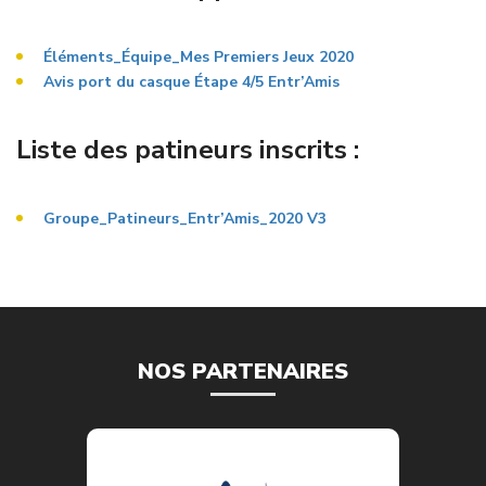
Éléments_Équipe_Mes Premiers Jeux 2020
Avis port du casque Étape 4/5 Entr’Amis
Liste des patineurs inscrits :
Groupe_Patineurs_Entr’Amis_2020 V3
NOS PARTENAIRES